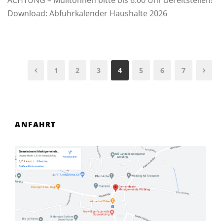
ACHTUNG – Mülltonnen bitte bis 6:00 Uhr bereitstellen!
Download: Abfuhrkalender Haushalte 2026
1
2
3
4
5
6
7
ANFAHRT