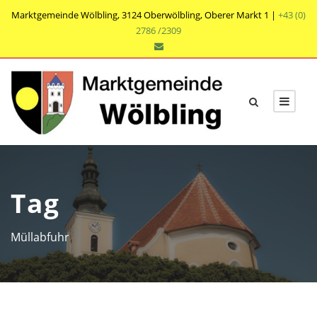
Marktgemeinde Wölbling, 3124 Oberwölbling, Oberer Markt 1 |
+43 (0)
2786 /2309
Tag
Müllabfuhr