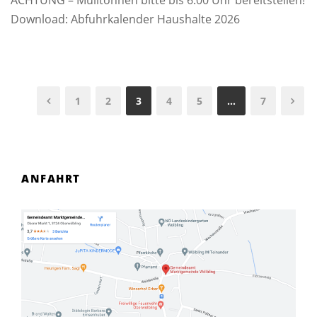
ACHTUNG – Mülltonnen bitte bis 6:00 Uhr bereitstellen!
Download: Abfuhrkalender Haushalte 2026
1
2
3
4
5
…
7
ANFAHRT