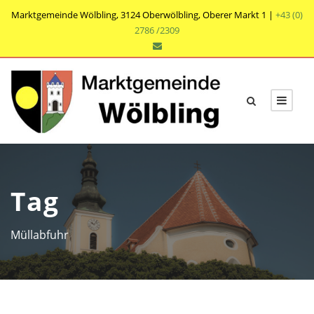
Marktgemeinde Wölbling, 3124 Oberwölbling, Oberer Markt 1 |
+43 (0)
2786 /2309
Tag
Müllabfuhr