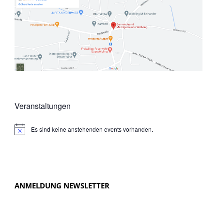
Veranstaltungen
Es sind keine anstehenden events vorhanden.
N
o
t
i
c
e
ANMELDUNG NEWSLETTER