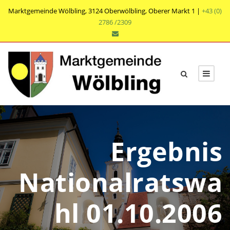
Marktgemeinde Wölbling, 3124 Oberwölbling, Oberer Markt 1 |
+43 (0)
2786 /2309
Ergebnis
Nationalratswa
hl 01.10.2006