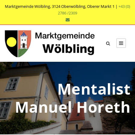
Marktgemeinde Wölbling, 3124 Oberwölbling, Oberer Markt 1 |
+43 (0)
2786 /2309
Mentalist
Manuel Horeth