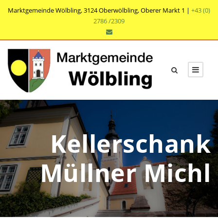
Marktgemeinde Wölbling, 3124 Oberwölbling, Oberer Markt 1 |
+43 (0)
2786 /2309
Kellerschank
Müllner Michl