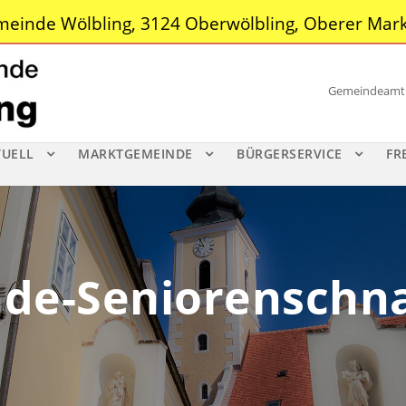
einde Wölbling, 3124 Oberwölbling, Oberer Mark
Gemeindeamt |
TUELL
MARKTGEMEINDE
BÜRGERSERVICE
FR
de-Seniorenschn