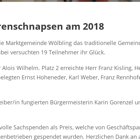
renschnapsen am 2018
 die Marktgemeinde Wölbling das traditionelle Geme
bei versuchten 19 Teilnehmer ihr Glück.
rr Alois Wilhelm. Platz 2 erreichte Herr Franz Kisling
 belegten Ernst Hoheneder, Karl Weber, Franz Rennhofe
reiber/in fungierten Bürgermeisterin Karin Gorenzel 
tvolle Sachspenden als Preis, welche von Geschäftsp
enbetrieben gespendet wurden. Herzlichen Dank an a