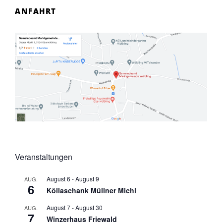
ANFAHRT
Veranstaltungen
August 6
-
August 9
AUG.
6
Köllaschank Müllner Michl
August 7
-
August 30
AUG.
7
Winzerhaus Friewald