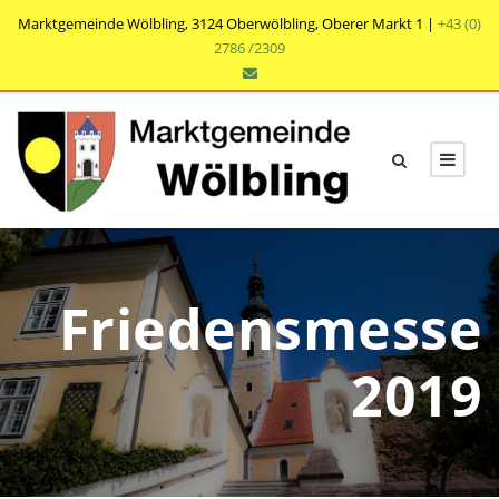
Marktgemeinde Wölbling, 3124 Oberwölbling, Oberer Markt 1 |
+43 (0)
2786 /2309
Friedensmesse
2019