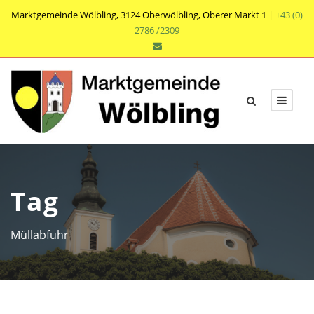
Marktgemeinde Wölbling, 3124 Oberwölbling, Oberer Markt 1 |
+43 (0)
2786 /2309
Tag
Müllabfuhr