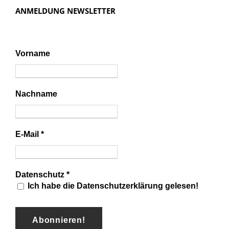
i
ANMELDUNG NEWSLETTER
g
a
t
Vorname
i
o
n
Nachname
E-Mail
*
Datenschutz
*
Ich habe die Datenschutzerklärung gelesen!