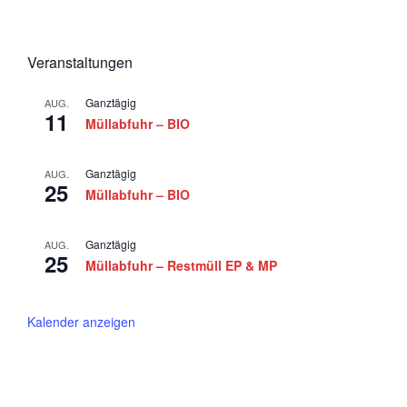
n
i
g
d
2
a
A
0
t
Veranstaltungen
n
i
2
Ganztägig
o
AUG.
s
5
11
Müllabfuhr – BIO
n
i
c
Ganztägig
AUG.
25
h
Müllabfuhr – BIO
t
Ganztägig
e
AUG.
25
Müllabfuhr – Restmüll EP & MP
n
,
Kalender anzeigen
N
a
v