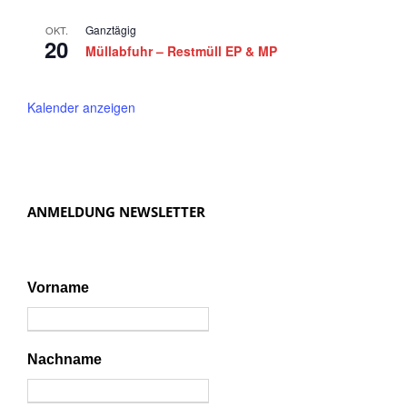
g
a
Ganztägig
OKT.
20
t
Müllabfuhr – Restmüll EP & MP
i
o
Kalender anzeigen
n
ANMELDUNG NEWSLETTER
Vorname
Nachname