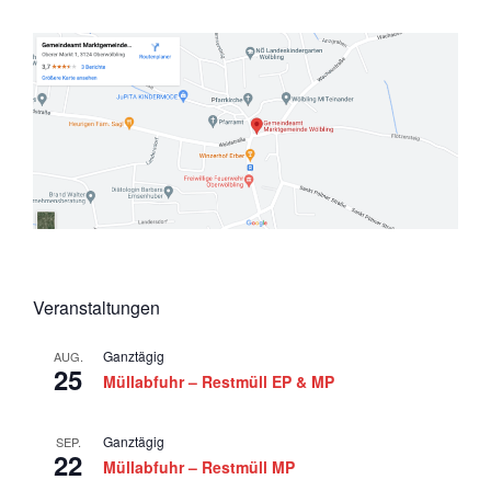
a
u
A
t
n
n
i
g
o
s
e
n
i
n
c
h
t
e
n
Veranstaltungen
,
N
Ganztägig
AUG.
25
Müllabfuhr – Restmüll EP & MP
a
v
Ganztägig
SEP.
i
22
Müllabfuhr – Restmüll MP