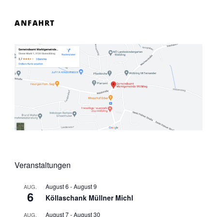
ANFAHRT
Veranstaltungen
August 6
-
August 9
AUG.
6
Köllaschank Müllner Michl
August 7
-
August 30
AUG.