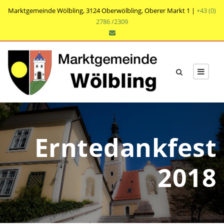
Marktgemeinde Wölbling, 3124 Oberwölbling, Oberer Markt 1 |
+43 (0)
2786 /2309
Erntedankfest
2018