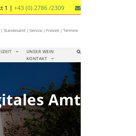
t 1 |
+43 (0) 2786 /2309
 Standesamt | Service | Freizeit | Termine
EIZEIT
UNSER WEIN
KONTAKT
gitales Amt