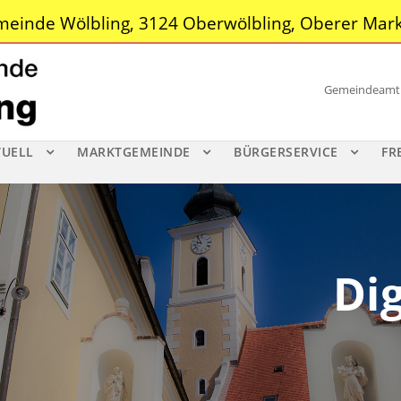
einde Wölbling, 3124 Oberwölbling, Oberer Mark
Gemeindeamt |
TUELL
MARKTGEMEINDE
BÜRGERSERVICE
FR
Di