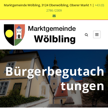
Marktgemeinde Wölbling, 3124 Oberwölbling, Oberer Markt 1 |
+43 (0)
2786 /2309
Bürgerbegutach
tungen