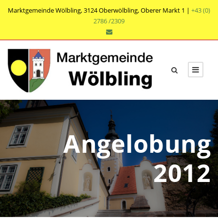
Marktgemeinde Wölbling, 3124 Oberwölbling, Oberer Markt 1 |
+43 (0)
2786 /2309
Angelobung
2012