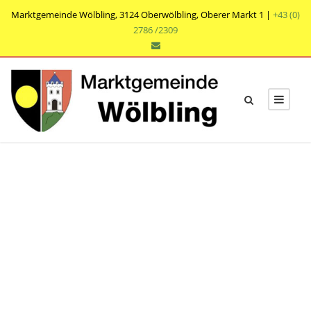
Marktgemeinde Wölbling, 3124 Oberwölbling, Oberer Markt 1 |
+43 (0)
2786 /2309