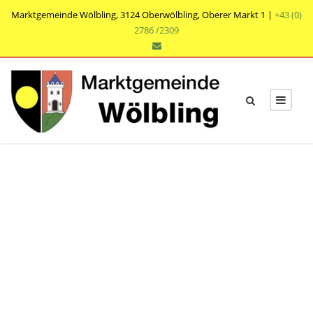
Marktgemeinde Wölbling, 3124 Oberwölbling, Oberer Markt 1 |
+43 (0)
2786 /2309