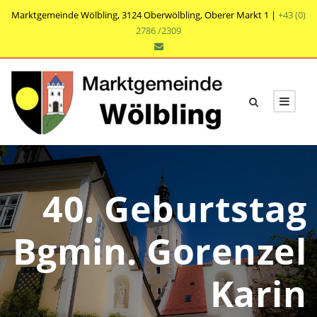
Marktgemeinde Wölbling, 3124 Oberwölbling, Oberer Markt 1 |
+43 (0)
2786 /2309
40. Geburtstag
Bgmin. Gorenzel
Karin