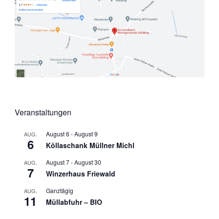
Veranstaltungen
August 6
-
August 9
AUG.
6
Köllaschank Müllner Michl
August 7
-
August 30
AUG.
7
Winzerhaus Friewald
Ganztägig
AUG.
11
Müllabfuhr – BIO