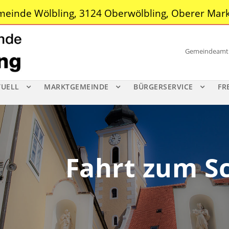
einde Wölbling, 3124 Oberwölbling, Oberer Mark
Gemeindeamt |
TUELL
MARKTGEMEINDE
BÜRGERSERVICE
FR
Fahrt zum S