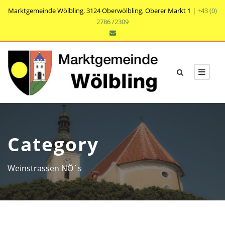
Marktgemeinde Wölbling, 3124 Oberwölbling, Oberer Markt 1 |
+43 (0)
2786 /2309
Category
Weinstrassen NÖ´s