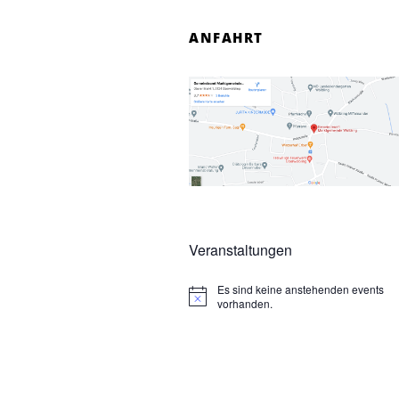
ANFAHRT
Veranstaltungen
Es sind keine anstehenden events
N
vorhanden.
o
t
i
c
e