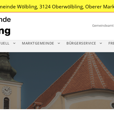
einde Wölbling, 3124 Oberwölbling, Oberer Mark
Gemeindeamt |
TUELL
MARKTGEMEINDE
BÜRGERSERVICE
FR