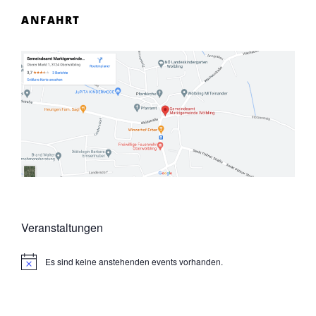
ANFAHRT
Veranstaltungen
Es sind keine anstehenden events vorhanden.
N
o
t
i
c