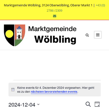
Marktgemeinde Wölbling, 3124 Oberwölbling, Oberer Markt 1 |
+43 (0)
2786 /2309
V
Keine events für 4. Dezember 2024 vorgesehen. Hier geht
e
N
es zu den
nächsten bevorstehenden events
.
o
t
r
V
V
2024-12-04
i
S
T
c