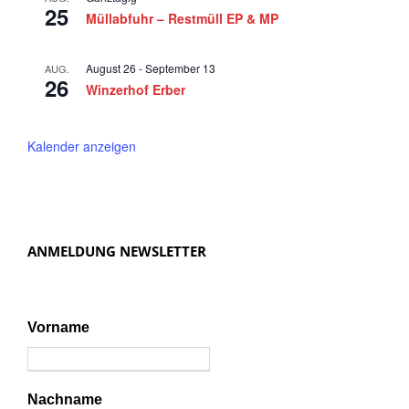
2
n
25
Müllabfuhr – Restmüll EP & MP
0
,
N
2
August 26
-
September 13
AUG.
26
a
Winzerhof Erber
4
v
i
Kalender anzeigen
g
a
t
ANMELDUNG NEWSLETTER
i
o
n
Vorname
Nachname