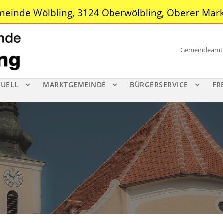
einde Wölbling, 3124 Oberwölbling, Oberer Mark
Gemeindeamt |
TUELL
MARKTGEMEINDE
BÜRGERSERVICE
FR