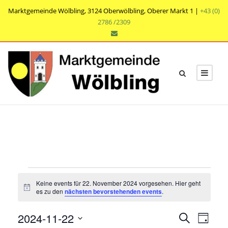
Marktgemeinde Wölbling, 3124 Oberwölbling, Oberer Markt 1 |
+43 (0)
2786 /2309
V
Keine events für 22. November 2024 vorgesehen. Hier geht
e
N
es zu den
nächsten bevorstehenden events
.
o
t
r
V
V
2024-11-22
i
S
T
c