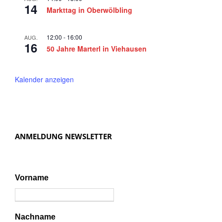
r
n
14
Markttag in Oberwölbling
2
,
N
0
12:00
-
16:00
AUG.
16
a
50 Jahre Marterl in Viehausen
2
v
4
i
Kalender anzeigen
g
a
t
ANMELDUNG NEWSLETTER
i
o
n
Vorname
Nachname