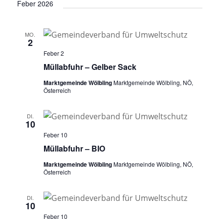
Feber 2026
t
i
o
MO.
2
n
Feber 2
Müllabfuhr – Gelber Sack
Marktgemeinde Wölbling
Marktgemeinde Wölbling, NÖ,
Österreich
DI.
10
Feber 10
Müllabfuhr – BIO
Marktgemeinde Wölbling
Marktgemeinde Wölbling, NÖ,
Österreich
DI.
10
Feber 10