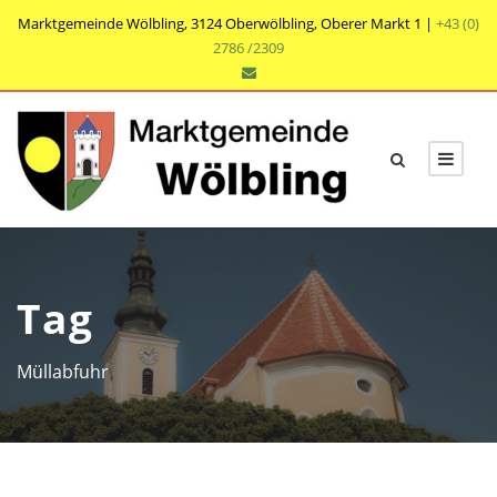
Marktgemeinde Wölbling, 3124 Oberwölbling, Oberer Markt 1 |
+43 (0)
2786 /2309
Tag
Müllabfuhr