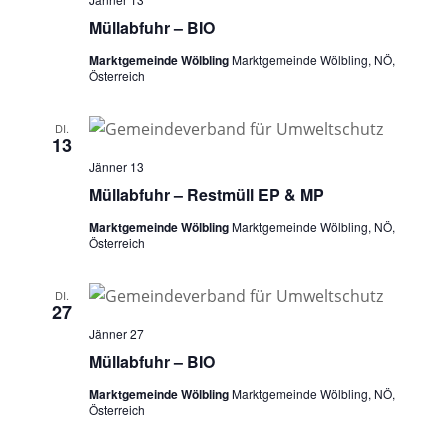
n
i
Müllabfuhr – BIO
o
s
n
Marktgemeinde Wölbling
Marktgemeinde Wölbling, NÖ,
i
Österreich
c
h
DI.
13
t
Jänner 13
e
Müllabfuhr – Restmüll EP & MP
n
Marktgemeinde Wölbling
Marktgemeinde Wölbling, NÖ,
Österreich
,
N
DI.
a
27
Jänner 27
v
Müllabfuhr – BIO
i
Marktgemeinde Wölbling
Marktgemeinde Wölbling, NÖ,
g
Österreich
a