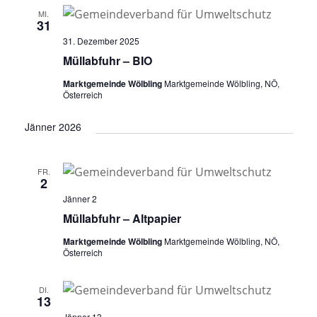
n
t
t
e
MI.
g
31
u
u
n
A
31. Dezember 2025
n
n
.
n
Müllabfuhr – BIO
g
g
s
Marktgemeinde Wölbling
Marktgemeinde Wölbling, NÖ,
i
e
e
Österreich
c
n
n
h
Jänner 2026
S
t
u
e
n
FR.
c
2
-
h
Jänner 2
N
e
Müllabfuhr – Altpapier
a
u
v
Marktgemeinde Wölbling
Marktgemeinde Wölbling, NÖ,
Österreich
i
n
g
d
a
DI.
13
A
t
Jänner 13