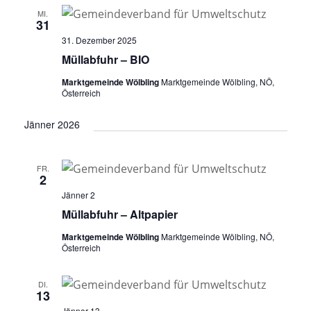
n
t
t
e
MI.
g
31
u
u
n
A
31. Dezember 2025
n
n
.
n
Müllabfuhr – BIO
g
g
s
Marktgemeinde Wölbling
Marktgemeinde Wölbling, NÖ,
i
e
e
Österreich
c
n
n
h
Jänner 2026
S
t
u
e
n
FR.
c
2
-
h
Jänner 2
N
e
Müllabfuhr – Altpapier
a
u
v
Marktgemeinde Wölbling
Marktgemeinde Wölbling, NÖ,
Österreich
i
n
g
d
a
DI.
13
A
t
Jänner 13