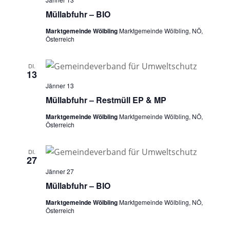
n
i
Müllabfuhr – BIO
o
s
n
Marktgemeinde Wölbling
Marktgemeinde Wölbling, NÖ,
i
Österreich
c
h
DI.
13
t
Jänner 13
e
Müllabfuhr – Restmüll EP & MP
n
Marktgemeinde Wölbling
Marktgemeinde Wölbling, NÖ,
Österreich
,
N
DI.
a
27
Jänner 27
v
Müllabfuhr – BIO
i
Marktgemeinde Wölbling
Marktgemeinde Wölbling, NÖ,
g
Österreich
a