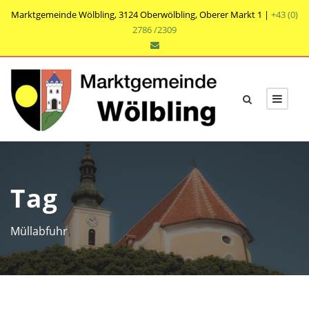
Marktgemeinde Wölbling, 3124 Oberwölbling, Oberer Markt 1 |
+43 (0)
2786 /2309
Tag
Müllabfuhr