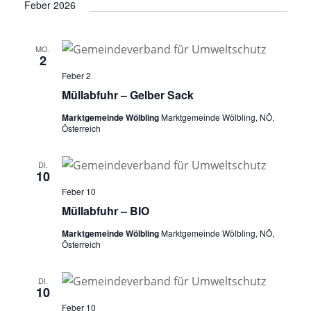
Feber 2026
t
i
o
MO.
2
n
Feber 2
Müllabfuhr – Gelber Sack
Marktgemeinde Wölbling
Marktgemeinde Wölbling, NÖ,
Österreich
DI.
10
Feber 10
Müllabfuhr – BIO
Marktgemeinde Wölbling
Marktgemeinde Wölbling, NÖ,
Österreich
DI.
10
Feber 10