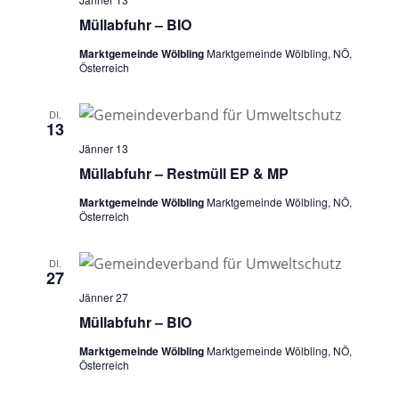
n
i
Müllabfuhr – BIO
o
s
n
Marktgemeinde Wölbling
Marktgemeinde Wölbling, NÖ,
i
Österreich
c
h
DI.
13
t
Jänner 13
e
Müllabfuhr – Restmüll EP & MP
n
Marktgemeinde Wölbling
Marktgemeinde Wölbling, NÖ,
Österreich
,
N
DI.
a
27
Jänner 27
v
Müllabfuhr – BIO
i
Marktgemeinde Wölbling
Marktgemeinde Wölbling, NÖ,
g
Österreich
a