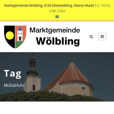
Marktgemeinde Wölbling, 3124 Oberwölbling, Oberer Markt 1 |
+43 (0)
2786 /2309
Tag
Müllabfuhr