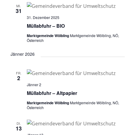
n
t
t
e
MI.
g
31
u
u
n
A
31. Dezember 2025
n
n
.
n
Müllabfuhr – BIO
g
g
s
Marktgemeinde Wölbling
Marktgemeinde Wölbling, NÖ,
i
e
e
Österreich
c
n
n
h
Jänner 2026
S
t
u
e
n
FR.
c
2
-
h
Jänner 2
N
e
Müllabfuhr – Altpapier
a
u
v
Marktgemeinde Wölbling
Marktgemeinde Wölbling, NÖ,
Österreich
i
n
g
d
a
DI.
13
A
t
Jänner 13