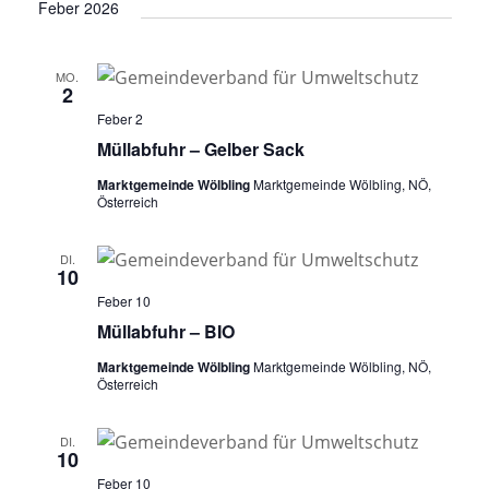
Feber 2026
t
i
o
MO.
2
n
Feber 2
Müllabfuhr – Gelber Sack
Marktgemeinde Wölbling
Marktgemeinde Wölbling, NÖ,
Österreich
DI.
10
Feber 10
Müllabfuhr – BIO
Marktgemeinde Wölbling
Marktgemeinde Wölbling, NÖ,
Österreich
DI.
10
Feber 10