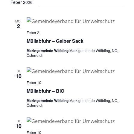
Feber 2026
t
i
o
MO.
2
n
Feber 2
Müllabfuhr – Gelber Sack
Marktgemeinde Wölbling
Marktgemeinde Wölbling, NÖ,
Österreich
DI.
10
Feber 10
Müllabfuhr – BIO
Marktgemeinde Wölbling
Marktgemeinde Wölbling, NÖ,
Österreich
DI.
10
Feber 10