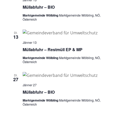
n
i
Müllabfuhr – BIO
o
s
n
Marktgemeinde Wölbling
Marktgemeinde Wölbling, NÖ,
i
Österreich
c
h
DI.
13
t
Jänner 13
e
Müllabfuhr – Restmüll EP & MP
n
Marktgemeinde Wölbling
Marktgemeinde Wölbling, NÖ,
Österreich
,
N
DI.
a
27
Jänner 27
v
Müllabfuhr – BIO
i
Marktgemeinde Wölbling
Marktgemeinde Wölbling, NÖ,
g
Österreich
a