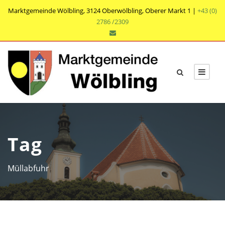
Marktgemeinde Wölbling, 3124 Oberwölbling, Oberer Markt 1 |
+43 (0)
2786 /2309
Tag
Müllabfuhr