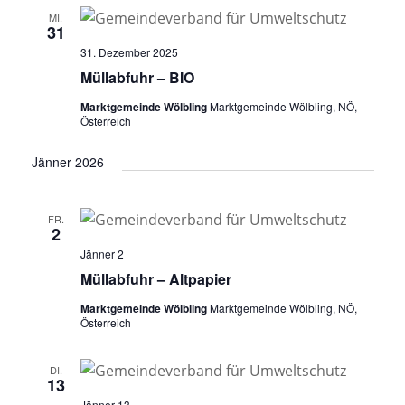
n
t
t
e
MI.
g
31
u
u
n
A
31. Dezember 2025
n
n
.
n
Müllabfuhr – BIO
g
g
s
Marktgemeinde Wölbling
Marktgemeinde Wölbling, NÖ,
i
e
e
Österreich
c
n
n
h
Jänner 2026
S
t
u
e
n
FR.
c
2
-
h
Jänner 2
N
e
Müllabfuhr – Altpapier
a
u
v
Marktgemeinde Wölbling
Marktgemeinde Wölbling, NÖ,
Österreich
i
n
g
d
a
DI.
13
A
t
Jänner 13