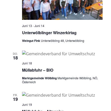
a
v
i
Juni 13
-
Juni 14
g
Unterwölblinger Winzerkirtag
a
Weingut Fink
Unterwölbling 48, Unterwölbling
t
i
DO.
o
18
n
Juni 18
Müllabfuhr – BIO
Marktgemeinde Wölbling
Marktgemeinde Wölbling, NÖ,
Österreich
FR.
19
Juni 19