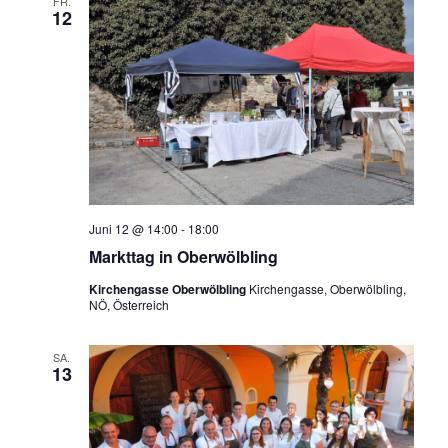
FR.
e
12
a
u
v
i
n
g
d
a
A
t
n
i
o
s
n
i
Juni 12 @ 14:00
-
18:00
c
Markttag in Oberwölbling
h
Kirchengasse Oberwölbling
Kirchengasse, Oberwölbling,
NÖ, Österreich
t
e
SA.
13
n
,
N