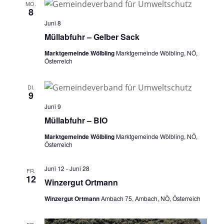
a
u
MO.
n
s
8
n
m
t
s
Juni 8
a
w
s
t
Müllabfuhr – Gelber Sack
l
ä
a
t
Marktgemeinde Wölbling
Marktgemeinde Wölbling, NÖ,
t
h
Österreich
l
u
a
l
n
t
e
l
DI.
g
9
u
n
A
t
Juni 9
n
.
n
Müllabfuhr – BIO
u
g
s
Marktgemeinde Wölbling
Marktgemeinde Wölbling, NÖ,
i
e
n
Österreich
c
n
g
h
Juni 12
-
Juni 28
S
FR.
t
12
e
Winzergut Ortmann
u
e
n
n
Winzergut Ortmann
Ambach 75, Ambach, NÖ, Österreich
c
-
h
N