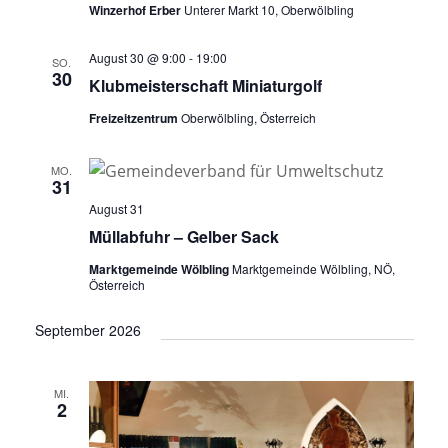
Winzerhof Erber
Unterer Markt 10, Oberwölbling
August 30 @ 9:00
-
19:00
SO.
30
Klubmeisterschaft Miniaturgolf
Freizeitzentrum
Oberwölbling, Österreich
MO.
31
August 31
Müllabfuhr – Gelber Sack
Marktgemeinde Wölbling
Marktgemeinde Wölbling, NÖ,
Österreich
September 2026
MI.
2