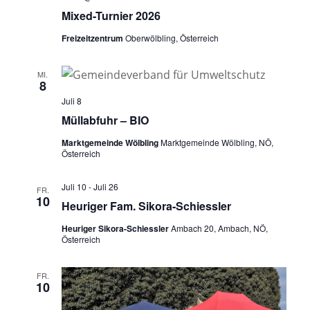
Mixed-Turnier 2026
Freizeitzentrum
Oberwölbling, Österreich
MI.
8
Juli 8
Müllabfuhr – BIO
Marktgemeinde Wölbling
Marktgemeinde Wölbling, NÖ,
Österreich
Juli 10
-
Juli 26
FR.
10
Heuriger Fam. Sikora-Schiessler
Heuriger Sikora-Schiessler
Ambach 20, Ambach, NÖ,
Österreich
FR.
10