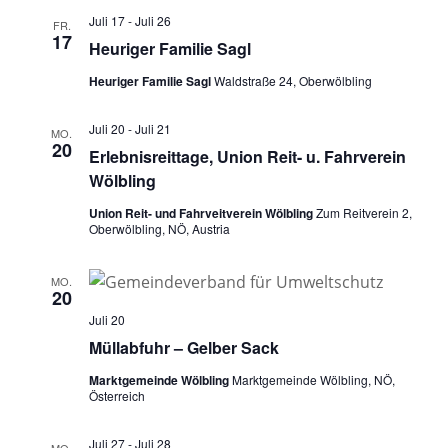
Juli 17
-
Juli 26
FR.
17
Heuriger Familie Sagl
Heuriger Familie Sagl
Waldstraße 24, Oberwölbling
Juli 20
-
Juli 21
MO.
20
Erlebnisreittage, Union Reit- u. Fahrverein
Wölbling
Union Reit- und Fahrveitverein Wölbling
Zum Reitverein 2,
Oberwölbling, NÖ, Austria
MO.
20
Juli 20
Müllabfuhr – Gelber Sack
Marktgemeinde Wölbling
Marktgemeinde Wölbling, NÖ,
Österreich
Juli 27
-
Juli 28