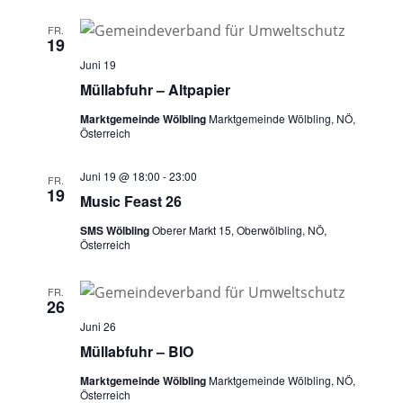
e
a
FR.
u
v
19
i
Juni 19
n
g
Müllabfuhr – Altpapier
d
a
Marktgemeinde Wölbling
Marktgemeinde Wölbling, NÖ,
A
t
Österreich
n
i
o
s
Juni 19 @ 18:00
-
23:00
FR.
n
19
Music Feast 26
i
c
SMS Wölbling
Oberer Markt 15, Oberwölbling, NÖ,
Österreich
h
t
FR.
26
e
Juni 26
n
Müllabfuhr – BIO
,
Marktgemeinde Wölbling
Marktgemeinde Wölbling, NÖ,
N
Österreich