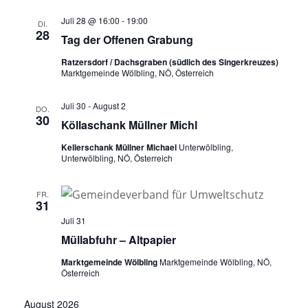
Juli 28 @ 16:00
-
19:00
DI.
28
Tag der Offenen Grabung
Ratzersdorf / Dachsgraben (südlich des Singerkreuzes)
Marktgemeinde Wölbling, NÖ, Österreich
Juli 30
-
August 2
DO.
30
Köllaschank Müllner Michl
Kellerschank Müllner Michael
Unterwölbling,
Unterwölbling, NÖ, Österreich
FR.
31
Juli 31
Müllabfuhr – Altpapier
Marktgemeinde Wölbling
Marktgemeinde Wölbling, NÖ,
Österreich
August 2026