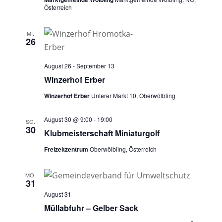
Österreich
MI.
26
August 26
-
September 13
Winzerhof Erber
Winzerhof Erber
Unterer Markt 10, Oberwölbling
August 30 @ 9:00
-
19:00
SO.
30
Klubmeisterschaft Miniaturgolf
Freizeitzentrum
Oberwölbling, Österreich
MO.
31
August 31
Müllabfuhr – Gelber Sack