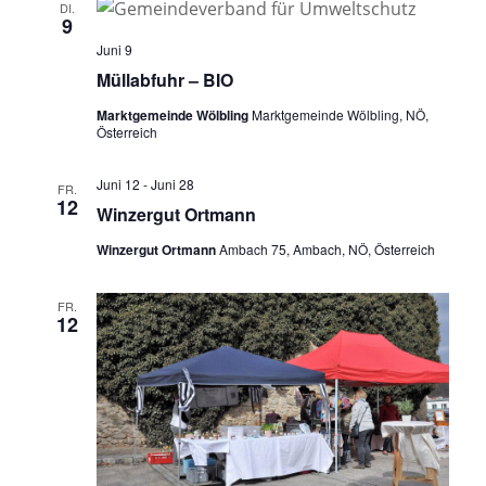
a
u
DI.
n
s
9
n
m
t
s
Juni 9
a
w
s
t
Müllabfuhr – BIO
l
ä
a
t
Marktgemeinde Wölbling
Marktgemeinde Wölbling, NÖ,
t
h
Österreich
l
u
a
l
n
t
e
Juni 12
-
Juni 28
l
FR.
g
12
u
n
Winzergut Ortmann
A
t
n
.
n
Winzergut Ortmann
Ambach 75, Ambach, NÖ, Österreich
u
g
s
i
e
n
FR.
12
c
n
g
h
S
t
e
u
e
n
n
c
-
h
N