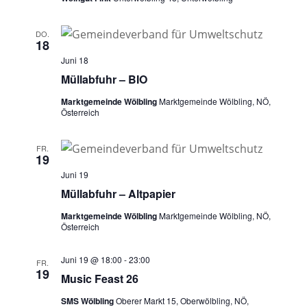
a
v
DO.
18
i
Juni 18
g
Müllabfuhr – BIO
a
Marktgemeinde Wölbling
Marktgemeinde Wölbling, NÖ,
Österreich
t
i
FR.
o
19
n
Juni 19
Müllabfuhr – Altpapier
Marktgemeinde Wölbling
Marktgemeinde Wölbling, NÖ,
Österreich
Juni 19 @ 18:00
-
23:00
FR.
19
Music Feast 26
SMS Wölbling
Oberer Markt 15, Oberwölbling, NÖ,