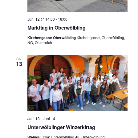
e
a
u
v
Juni 12 @ 14:00
-
18:00
i
n
Markttag in Oberwölbling
g
d
a
Kirchengasse Oberwölbling
Kirchengasse, Oberwölbling,
A
NÖ, Österreich
t
n
i
o
SA.
s
13
n
i
c
h
t
e
n
Juni 13
-
Juni 14
,
Unterwölblinger Winzerkirtag
N
Weingut Fink
Unterwölbling 48, Unterwölbling