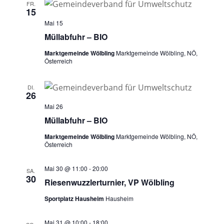
a
u
FR.
n
s
15
n
m
t
s
Mai 15
a
w
s
t
Müllabfuhr – BIO
l
ä
a
t
Marktgemeinde Wölbling
Marktgemeinde Wölbling, NÖ,
t
h
Österreich
l
u
a
l
n
t
e
l
DI.
g
26
u
n
A
t
Mai 26
n
.
n
Müllabfuhr – BIO
u
g
s
Marktgemeinde Wölbling
Marktgemeinde Wölbling, NÖ,
i
e
n
Österreich
c
n
g
h
Mai 30 @ 11:00
-
20:00
S
SA.
t
30
e
Riesenwuzzlerturnier, VP Wölbling
u
e
n
n
Sportplatz Hausheim
Hausheim
c
-
h
N
Mai 31 @ 10:00
-
18:00