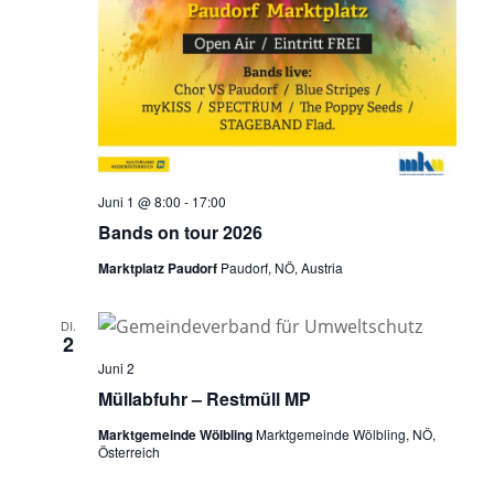
a
v
i
g
a
t
Juni 1 @ 8:00
-
17:00
i
Bands on tour 2026
o
Marktplatz Paudorf
Paudorf, NÖ, Austria
n
DI.
2
Juni 2
Müllabfuhr – Restmüll MP
Marktgemeinde Wölbling
Marktgemeinde Wölbling, NÖ,
Österreich