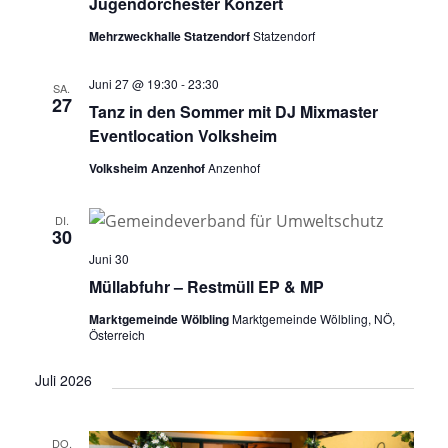
Jugendorchester Konzert
Mehrzweckhalle Statzendorf
Statzendorf
Juni 27 @ 19:30
-
23:30
SA.
27
Tanz in den Sommer mit DJ Mixmaster
Eventlocation Volksheim
Volksheim Anzenhof
Anzenhof
DI.
30
Juni 30
Müllabfuhr – Restmüll EP & MP
Marktgemeinde Wölbling
Marktgemeinde Wölbling, NÖ,
Österreich
Juli 2026
DO.