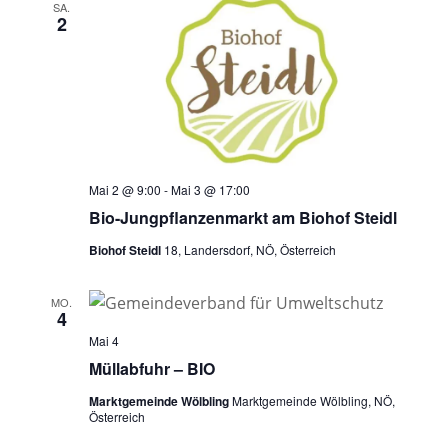
a
u
SA.
n
s
2
n
m
t
s
a
w
s
t
l
ä
a
t
t
h
l
u
a
l
n
t
e
l
g
Mai 2 @ 9:00
-
Mai 3 @ 17:00
u
n
A
t
Bio-Jungpflanzenmarkt am Biohof Steidl
n
.
n
u
Biohof Steidl
18, Landersdorf, NÖ, Österreich
g
s
i
e
n
c
MO.
n
4
g
h
S
Mai 4
t
e
Müllabfuhr – BIO
u
e
n
n
c
Marktgemeinde Wölbling
Marktgemeinde Wölbling, NÖ,
Österreich
-
h
N