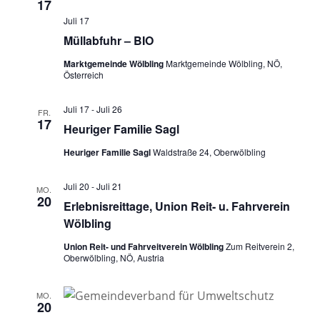
17
Juli 17
Müllabfuhr – BIO
Marktgemeinde Wölbling
Marktgemeinde Wölbling, NÖ,
Österreich
Juli 17
-
Juli 26
FR.
17
Heuriger Familie Sagl
Heuriger Familie Sagl
Waldstraße 24, Oberwölbling
Juli 20
-
Juli 21
MO.
20
Erlebnisreittage, Union Reit- u. Fahrverein
Wölbling
Union Reit- und Fahrveitverein Wölbling
Zum Reitverein 2,
Oberwölbling, NÖ, Austria
MO.
20