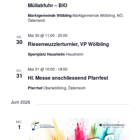
Müllabfuhr – BIO
Marktgemeinde Wölbling
Marktgemeinde Wölbling, NÖ,
Österreich
Mai 30 @ 11:00
-
20:00
SA.
30
Riesenwuzzlerturnier, VP Wölbling
Sportplatz Hausheim
Hausheim
Mai 31 @ 10:00
-
18:00
SO.
31
Hl. Messe anschliessend Pfarrfest
Pfarrhof
Oberwölbling, Österreich
Juni 2026
MO.
1