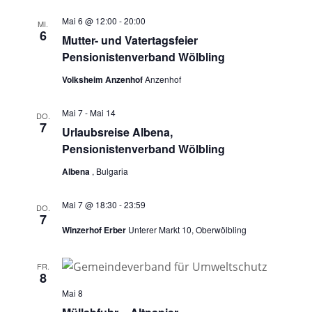
a
Mai 6 @ 12:00
-
20:00
MI.
v
6
Mutter- und Vatertagsfeier
i
Pensionistenverband Wölbling
g
Volksheim Anzenhof
Anzenhof
a
Mai 7
-
Mai 14
t
DO.
7
Urlaubsreise Albena,
i
Pensionistenverband Wölbling
o
Albena
, Bulgaria
n
Mai 7 @ 18:30
-
23:59
DO.
7
Winzerhof Erber
Unterer Markt 10, Oberwölbling
FR.
8
Mai 8