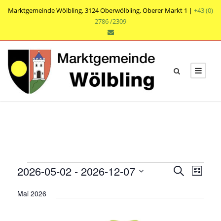
Marktgemeinde Wölbling, 3124 Oberwölbling, Oberer Markt 1 |
+43 (0)
2786 /2309
V
V
V
2026-05-02
 - 
2026-12-07
S
L
e
u
e
e
D
i
r
c
Mai 2026
r
s
a
r
h
a
t
t
a
e
n
e