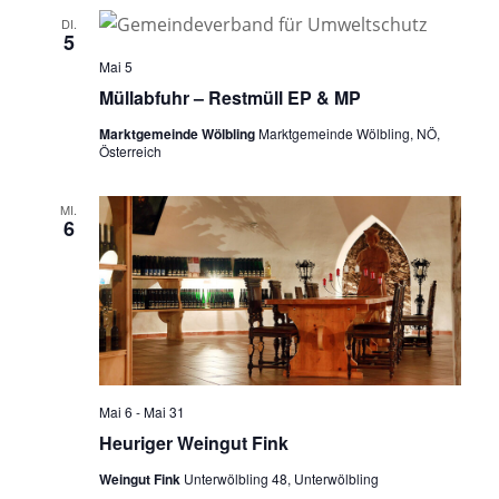
e
a
DI.
5
u
v
Mai 5
i
n
Müllabfuhr – Restmüll EP & MP
g
d
a
Marktgemeinde Wölbling
Marktgemeinde Wölbling, NÖ,
A
Österreich
t
n
i
o
MI.
s
6
n
i
c
h
t
e
Mai 6
-
Mai 31
n
Heuriger Weingut Fink
,
Weingut Fink
Unterwölbling 48, Unterwölbling
N