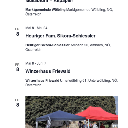
Müllabfuhr – Altpapier
Marktgemeinde Wölbling
Marktgemeinde Wölbling, NÖ,
Österreich
Mai 8
-
Mai 24
FR.
8
Heuriger Fam. Sikora-Schiessler
Heuriger Sikora-Schiessler
Ambach 20, Ambach, NÖ,
Österreich
Mai 8
-
Juni 7
FR.
8
Winzerhaus Friewald
Winzerhaus Friewald
Unterwölbling 61, Unterwölbling, NÖ,
Österreich
FR.
8