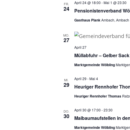
April 24 @ 18:00
-
Mai 1 @ 23:30
a
FR.
u
24
Pensionistenverband Wö
m
n
Gasthaus Plank
Ambach, Ambach
w
s
ä
MO.
27
h
t
April 27
l
a
Müllabfuhr – Gelber Sack
e
l
Marktgemeinde Wölbling
Marktgem
n
.
t
April 29
-
Mai 4
MI.
29
Heuriger Rennhofer Tho
u
Heuriger Rennhofer Thomas
Ratze
n
April 30 @ 17:00
-
23:30
DO.
g
30
Maibaumaufstellen in den
e
Marktgemeinde Wölbling
Marktgem