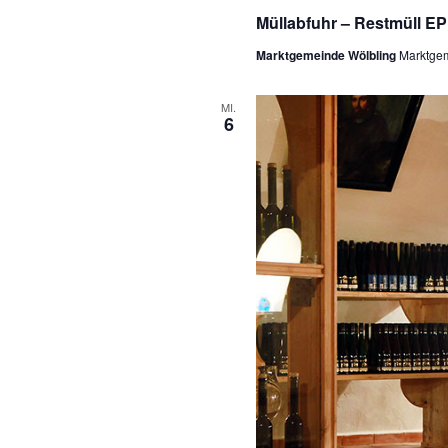
Müllabfuhr – Restmüll E
Marktgemeinde Wölbling
Marktgem
MI.
6