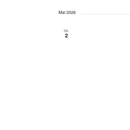
n
Mai 2026
SA.
2