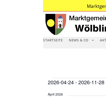
Marktgem
STARTSEITE
NEWS & CO
AK
V
2026-04-24
 - 
2026-11-28
D
e
April 2026
a
r
t