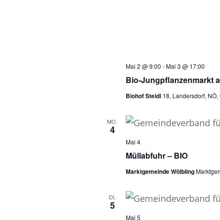
Mai 2 @ 9:00
-
Mai 3 @ 17:00
Bio-Jungpflanzenmarkt a
Biohof Steidl
18, Landersdorf, NÖ, 
MO.
4
Mai 4
Müllabfuhr – BIO
Marktgemeinde Wölbling
Marktgem
DI.
5
Mai 5