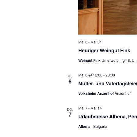
Mai 6
-
Mai 31
Heuriger Weingut Fink
Weingut Fink
Unterwölbling 48, Un
Mai 6 @ 12:00
-
20:00
MI.
6
Mutter- und Vatertagsfei
Volksheim Anzenhof
Anzenhof
Mai 7
-
Mai 14
DO.
7
Urlaubsreise Albena, Pe
Albena
, Bulgaria