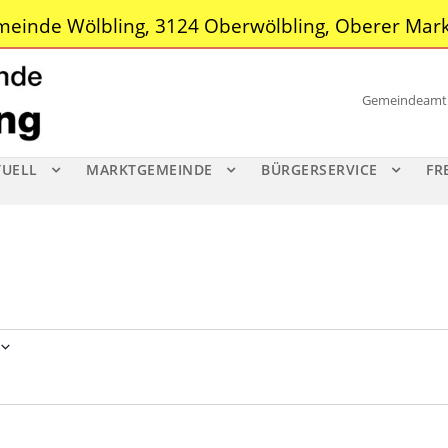
einde Wölbling, 3124 Oberwölbling, Oberer Mark
Gemeindeamt |
TUELL
MARKTGEMEINDE
BÜRGERSERVICE
FR