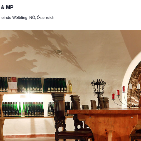
P & MP
einde Wölbling, NÖ, Österreich