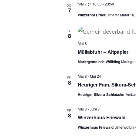
Mai 7 @ 18:30
-
23:59
DO.
7
Winzerhof Erber
Unterer Markt 10,
FR.
8
Mai 8
Müllabfuhr – Altpapier
Marktgemeinde Wölbling
Marktgem
Mai 8
-
Mai 24
FR.
8
Heuriger Fam. Sikora-Sch
Heuriger Sikora-Schiessler
Ambac
Mai 8
-
Juni 7
FR.
8
Winzerhaus Friewald
Winzerhaus Friewald
Unterwölblin