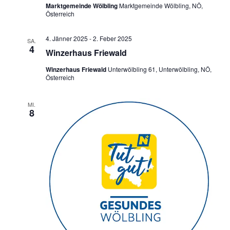
Marktgemeinde Wölbling
Marktgemeinde Wölbling, NÖ,
e
a
Österreich
u
v
i
n
4. Jänner 2025
-
2. Feber 2025
SA.
g
4
Winzerhaus Friewald
d
a
A
Winzerhaus Friewald
Unterwölbling 61, Unterwölbling, NÖ,
t
Österreich
n
i
o
s
MI.
n
8
i
c
h
t
e
n
,
N