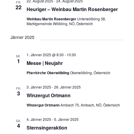
a
22. August 2025
-
24. August 2025
u
FR.
n
s
22
Heuriger – Weinbau Martin Rosenberger
n
m
t
s
a
w
Weinbau Martin Rosenberger
Unterwölbling 38,
s
t
Marktgemeinde Wölbling, NÖ, Österreich
l
ä
a
t
t
h
Jänner 2025
l
u
a
l
n
t
e
l
g
1. Jänner 2025 @ 8:30
-
10:30
MI.
u
n
1
A
Messe | Neujahr
t
n
.
n
Pfarrkirche Oberwölbling
Oberwölbling, Österreich
u
g
s
i
e
n
3. Jänner 2025
-
26. Jänner 2025
FR.
c
3
n
Winzergut Ortmann
g
h
S
t
Winzergut Ortmann
Ambach 75, Ambach, NÖ, Österreich
e
u
e
n
n
4. Jänner 2025
-
5. Jänner 2025
c
SA.
4
-
Sternsingeraktion
h
N