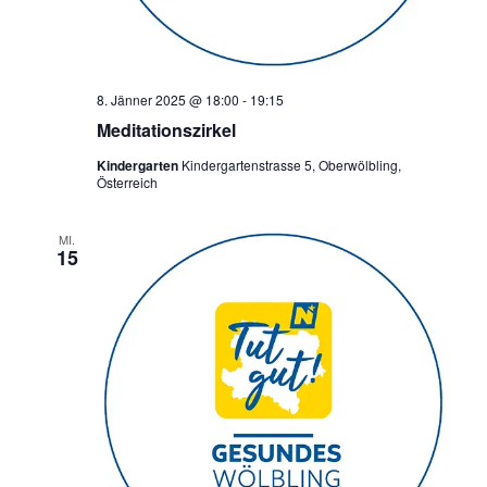
a
v
i
8. Jänner 2025 @ 18:00
-
19:15
g
Meditationszirkel
a
Kindergarten
Kindergartenstrasse 5, Oberwölbling,
t
Österreich
i
MI.
o
15
n