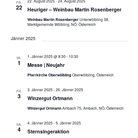
a
22. August 2025
-
24. August 2025
u
FR.
n
s
22
Heuriger – Weinbau Martin Rosenberger
n
m
t
s
a
w
Weinbau Martin Rosenberger
Unterwölbling 38,
s
t
Marktgemeinde Wölbling, NÖ, Österreich
l
ä
a
t
t
h
Jänner 2025
l
u
a
l
n
t
e
l
g
1. Jänner 2025 @ 8:30
-
10:30
MI.
u
n
1
A
Messe | Neujahr
t
n
.
n
Pfarrkirche Oberwölbling
Oberwölbling, Österreich
u
g
s
i
e
n
3. Jänner 2025
-
26. Jänner 2025
FR.
c
3
n
Winzergut Ortmann
g
h
S
t
Winzergut Ortmann
Ambach 75, Ambach, NÖ, Österreich
e
u
e
n
n
4. Jänner 2025
-
5. Jänner 2025
c
SA.
4
-
Sternsingeraktion
h
N