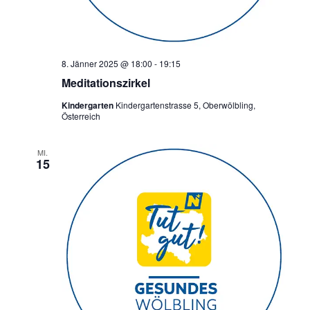
a
v
i
8. Jänner 2025 @ 18:00
-
19:15
g
Meditationszirkel
a
Kindergarten
Kindergartenstrasse 5, Oberwölbling,
t
Österreich
i
MI.
o
15
n