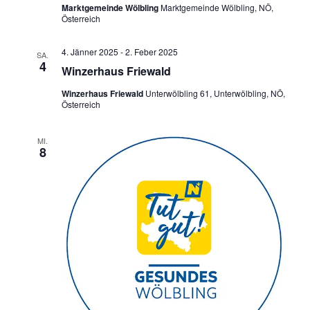
Marktgemeinde Wölbling
Marktgemeinde Wölbling, NÖ,
e
a
Österreich
u
v
i
n
4. Jänner 2025
-
2. Feber 2025
SA.
g
4
Winzerhaus Friewald
d
a
A
Winzerhaus Friewald
Unterwölbling 61, Unterwölbling, NÖ,
t
Österreich
n
i
o
s
MI.
n
8
i
c
h
t
e
n
,
N