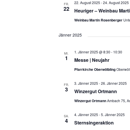
22. August 2025
-
24. August 2025
a
FR.
u
22
Heuriger – Weinbau Mart
m
n
Weinbau Martin Rosenberger
Unte
w
s
ä
Jänner 2025
h
t
l
1. Jänner 2025 @ 8:30
-
10:30
a
MI.
e
1
Messe | Neujahr
l
n
Pfarrkirche Oberwölbling
Oberwölb
.
t
3. Jänner 2025
-
26. Jänner 2025
FR.
3
u
Winzergut Ortmann
Winzergut Ortmann
Ambach 75, Am
n
g
4. Jänner 2025
-
5. Jänner 2025
SA.
4
Sternsingeraktion
e