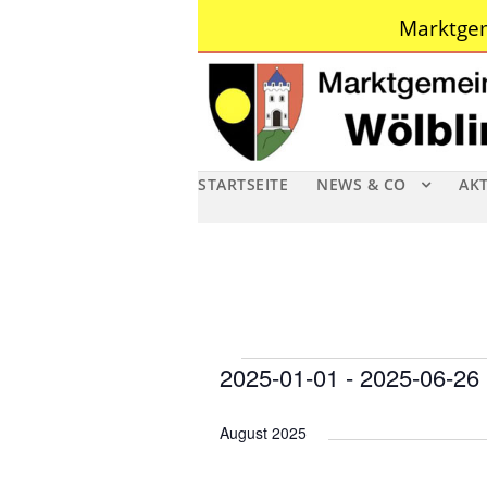
Marktgem
STARTSEITE
NEWS & CO
AK
V
2025-01-01
 - 
2025-06-26
D
e
August 2025
a
r
t