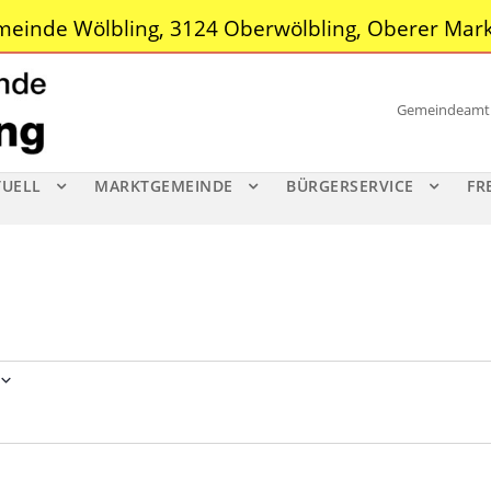
einde Wölbling, 3124 Oberwölbling, Oberer Mark
Gemeindeamt |
TUELL
MARKTGEMEINDE
BÜRGERSERVICE
FR