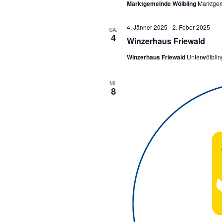
Marktgemeinde Wölbling
Marktgem
n
4. Jänner 2025
-
2. Feber 2025
SA.
4
Winzerhaus Friewald
Winzerhaus Friewald
Unterwölblin
MI.
8