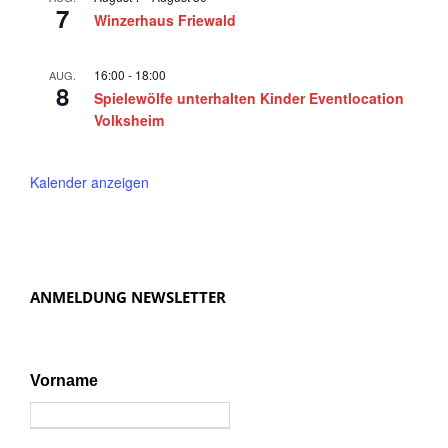
7
a
Winzerhaus Friewald
v
i
16:00
-
18:00
AUG.
8
Spielewölfe unterhalten Kinder Eventlocation
g
Volksheim
a
t
Kalender anzeigen
i
o
n
ANMELDUNG NEWSLETTER
Vorname