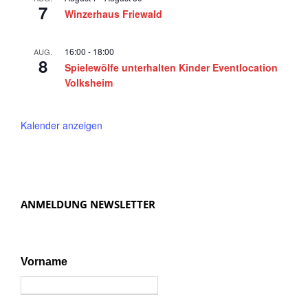
7
a
Winzerhaus Friewald
v
i
16:00
-
18:00
AUG.
8
Spielewölfe unterhalten Kinder Eventlocation
g
Volksheim
a
t
Kalender anzeigen
i
o
n
ANMELDUNG NEWSLETTER
Vorname