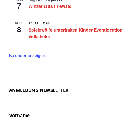
7
a
Winzerhaus Friewald
v
i
16:00
-
18:00
AUG.
8
Spielewölfe unterhalten Kinder Eventlocation
g
Volksheim
a
t
Kalender anzeigen
i
o
n
ANMELDUNG NEWSLETTER
Vorname