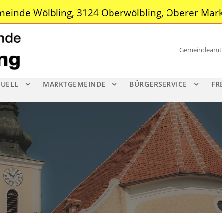
einde Wölbling, 3124 Oberwölbling, Oberer Mark
Gemeindeamt |
TUELL
MARKTGEMEINDE
BÜRGERSERVICE
FR