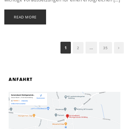
READ MORE
1
…
2
35
ANFAHRT