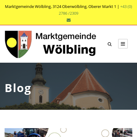
Marktgemeinde Wölbling, 3124 Oberwölbling, Oberer Markt 1 |
+43 (0)
2786 /2309
Blog