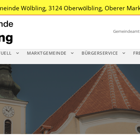
einde Wölbling, 3124 Oberwölbling, Oberer Mark
Gemeindeamt |
TUELL
MARKTGEMEINDE
BÜRGERSERVICE
FR