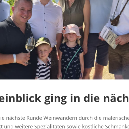
inblick ging in die näc
 die nächste Runde Weinwandern durch die malerisc
kt und weitere Spezialitäten sowie köstliche Schmank