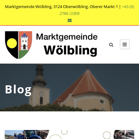
Marktgemeinde Wölbling, 3124 Oberwölbling, Oberer Markt 1 |
+43 (0)
2786 /2309
Blog