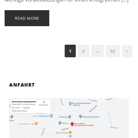
READ MORE
1
…
2
35
ANFAHRT