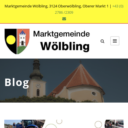
Marktgemeinde Wölbling, 3124 Oberwölbling, Oberer Markt 1 |
+43 (0)
2786 /2309
Blog