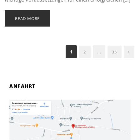
READ MORE
1
…
2
35
ANFAHRT