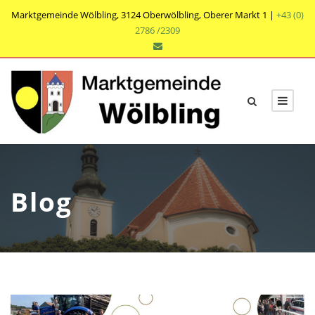
Marktgemeinde Wölbling, 3124 Oberwölbling, Oberer Markt 1 |
+43 (0)
2786 /2309
Blog